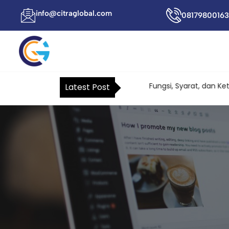
info@citraglobal.com
08179800163
Surat Kuasa Khusus Pajak: Fungsi, Syarat, dan Keten
Latest Post