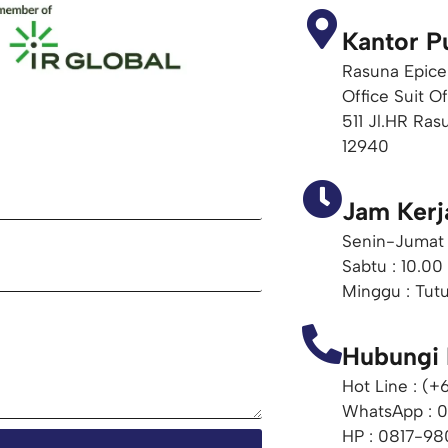
Kantor P
Rasuna Epice
Office Suit O
511 Jl.HR Ras
12940
Jam Kerj
Senin-Jumat 
Sabtu : 10.00
Minggu : Tut
Hubungi
Hot Line : (
WhatsApp : 
HP : 0817-98