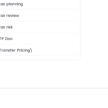
tax planning
tax review
tax risk
TP Doc
Transfer Pricing\