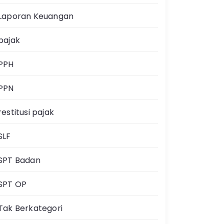
Laporan Keuangan
pajak
PPH
PPN
restitusi pajak
SLF
SPT Badan
SPT OP
Tak Berkategori