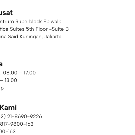
usat
ntrum Superblock Epiwalk
ffice Suites 5th Floor -Suite B
una Said Kuningan, Jakarta
a
: 08.00 – 17.00
 – 13.00
up
 Kami
+62) 21-8690-9226​
0817-9800-163
00-163