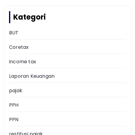
Kategori
BUT
Coretax
income tax
Laporan Keuangan
pajak
PPH
PPN
restitusi pajak