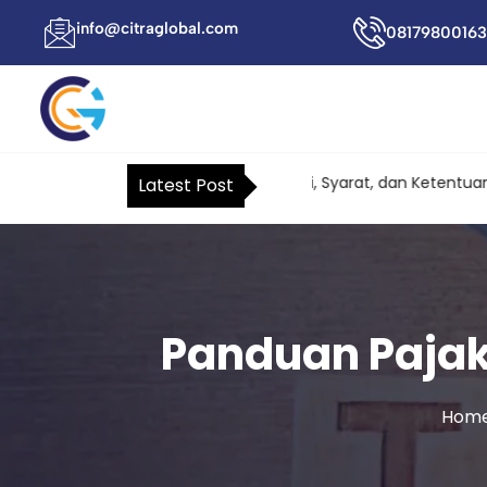
info@citraglobal.com
08179800163
Surat Kuasa Khusus Pajak: Fungsi, Syarat, dan Ketentuan Terb
Latest Post
Panduan Pajak 
Hom