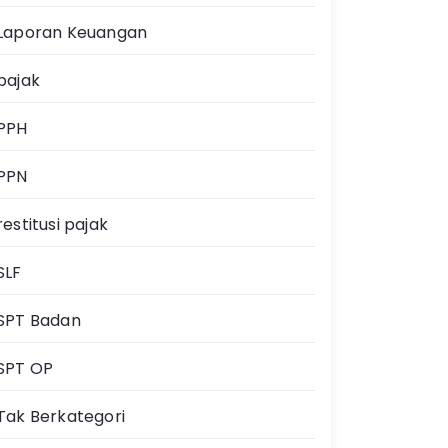
Laporan Keuangan
pajak
PPH
PPN
restitusi pajak
SLF
SPT Badan
SPT OP
Tak Berkategori