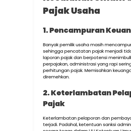
Pajak Usaha
1. Pencampuran Keuan
Banyak pemilik usaha masih mencampur 
sehingga pencatatan pajak menjadi tidak
laporan pajak dan berpotensi menimbulk
perpajakan, administrasi yang rapi seri
perhitungan pajak. Memisahkan keuangan
diremehkan.
2. Keterlambatan Pel
Pajak
Keterlambatan pelaporan dan pembaya
terjadi. Padahal, ketentuan sanksi admi
secara tegas dalam UU Ketentuan Umum 