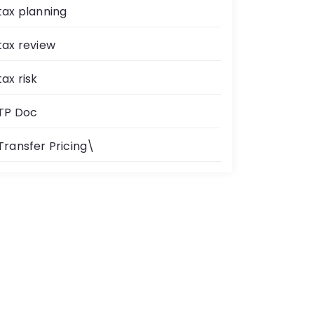
tax planning
tax review
tax risk
TP Doc
Transfer Pricing\