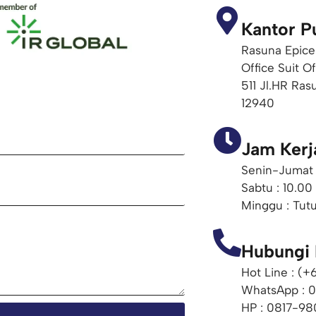
Kantor P
Rasuna Epice
Office Suit O
511 Jl.HR Ras
12940
Jam Kerj
Senin-Jumat 
Sabtu : 10.00
Minggu : Tut
Hubungi
Hot Line : (
WhatsApp : 
HP : 0817-98