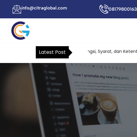
info@citraglobal.com
08179800163
Surat Kuasa Khusus Pajak: Fungsi, Syarat, dan Ketentua
Latest Post