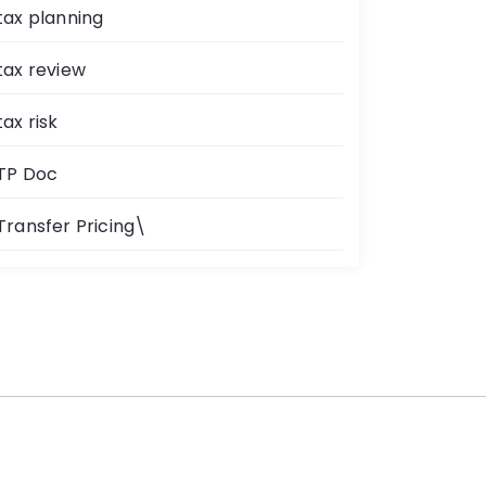
tax planning
tax review
tax risk
TP Doc
Transfer Pricing\