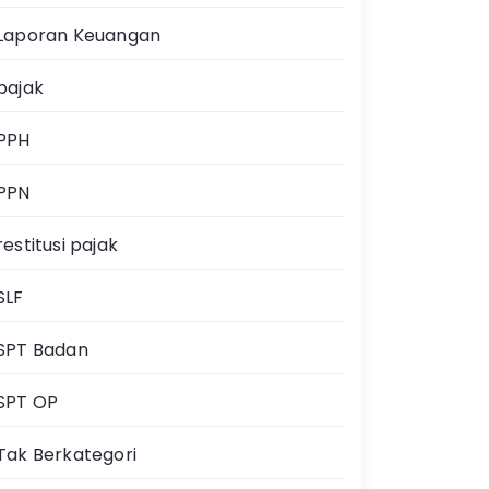
Laporan Keuangan
pajak
PPH
PPN
restitusi pajak
SLF
SPT Badan
SPT OP
Tak Berkategori