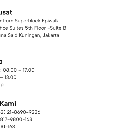
usat
ntrum Superblock Epiwalk
ffice Suites 5th Floor -Suite B
una Said Kuningan, Jakarta
a
: 08.00 – 17.00
 – 13.00
up
 Kami
+62) 21-8690-9226​
0817-9800-163
00-163