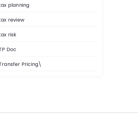
tax planning
tax review
tax risk
TP Doc
Transfer Pricing\