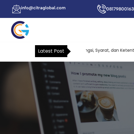
info@citraglobal.com
08179800163
Surat Kuasa Khusus Pajak: Fungsi, Syarat, dan Ketentuan
Latest Post