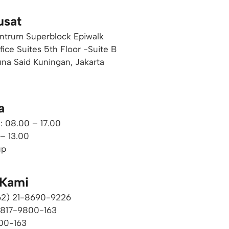
usat
ntrum Superblock Epiwalk
ffice Suites 5th Floor -Suite B
una Said Kuningan, Jakarta
a
: 08.00 – 17.00
 – 13.00
up
 Kami
+62) 21-8690-9226​
0817-9800-163
00-163