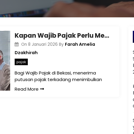
Kapan Wajib Pajak Perlu Mengajukan Peninjauan Kembali atas Putusan Pajak di Bekasi
Farah Amelia
On
8 Januari 2026
By
Dzakhirah
pajak
Bagi Wajib Pajak di Bekasi, menerima
putusan pajak terkadang menimbulkan
Read More