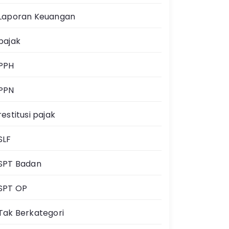
Laporan Keuangan
pajak
PPH
PPN
restitusi pajak
SLF
SPT Badan
SPT OP
Tak Berkategori