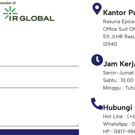
Kantor P
Rasuna Epice
Office Suit O
511 Jl.HR Ras
12940
Jam Kerj
Senin-Jumat 
Sabtu : 10.00
Minggu : Tut
Hubungi
Hot Line : (
WhatsApp : 
HP : 0817-98