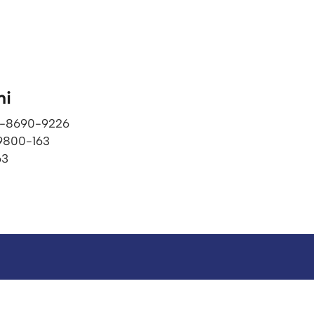
mi
21-8690-9226​
9800-163
63