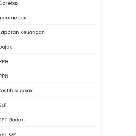
Coretax
income tax
Laporan Keuangan
pajak
PPH
PPN
restitusi pajak
SLF
SPT Badan
SPT OP