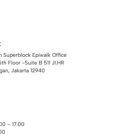
t
 Superblock Epiwalk Office
5th Floor -Suite B 511 Jl.HR
gan, Jakarta 12940
00 – 17.00
.00