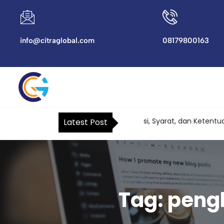
info@citraglobal.com
08179800163
Surat Kuasa Khusus Pajak: Fungsi, Syarat, dan Ketentuan T
Latest Post
Tag:
peng