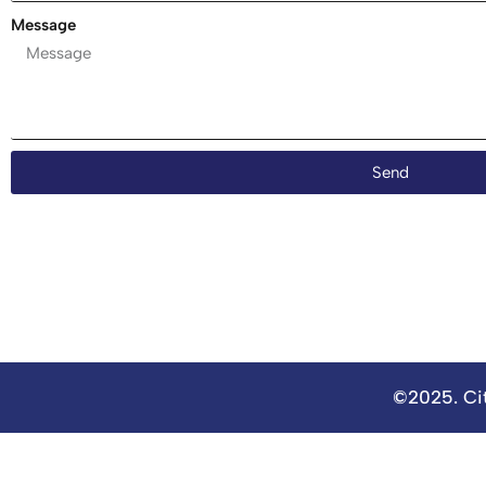
Message
Send
©2025. Cit