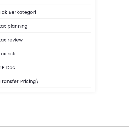
Tak Berkategori
tax planning
tax review
tax risk
TP Doc
Transfer Pricing\