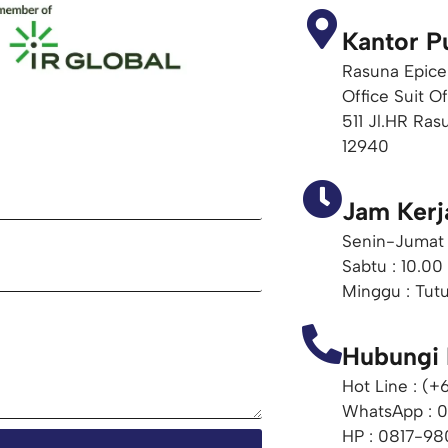
Kantor P
Rasuna Epice
Office Suit O
511 Jl.HR Ras
12940
Jam Kerj
Senin-Jumat 
Sabtu : 10.00
Minggu : Tut
Hubungi
Hot Line : (
WhatsApp : 
HP : 0817-98