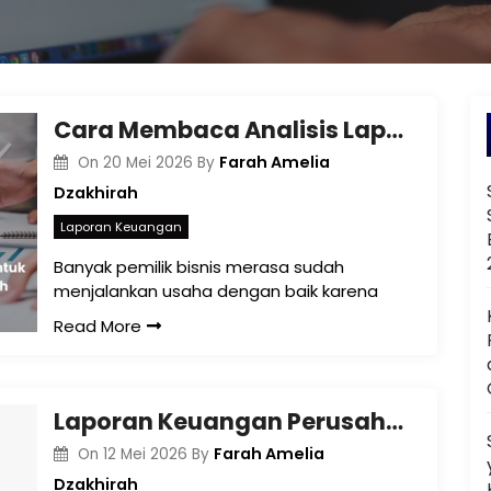
Cara Membaca Analisis Laporan Keuangan untuk Menilai Kinerja Perusahaan Secara Menyeluruh
Farah Amelia
On
20 Mei 2026
By
Dzakhirah
Laporan Keuangan
Banyak pemilik bisnis merasa sudah
menjalankan usaha dengan baik karena
Read More
Laporan Keuangan Perusahaan di Tengah Era Transparansi: Tidak Lagi Hanya Tentang Angka
Farah Amelia
On
12 Mei 2026
By
Dzakhirah