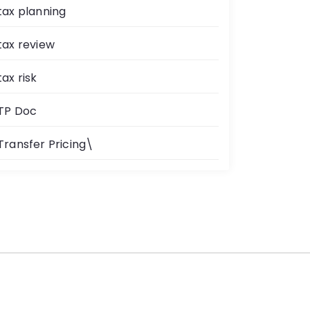
tax planning
tax review
tax risk
TP Doc
Transfer Pricing\