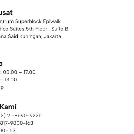
usat
ntrum Superblock Epiwalk
ffice Suites 5th Floor -Suite B
una Said Kuningan, Jakarta
a
: 08.00 – 17.00
 – 13.00
up
 Kami
+62) 21-8690-9226​
0817-9800-163
00-163