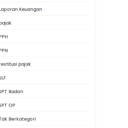
Laporan Keuangan
pajak
PPH
PPN
restitusi pajak
SLF
SPT Badan
SPT OP
Tak Berkategori