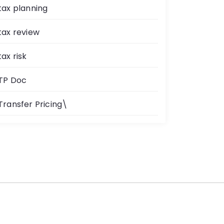
tax planning
tax review
tax risk
TP Doc
Transfer Pricing\