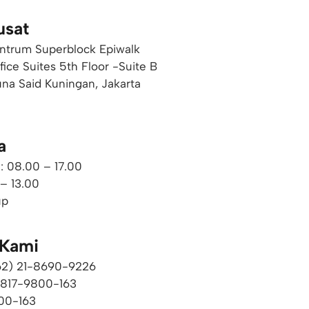
usat
ntrum Superblock Epiwalk
ffice Suites 5th Floor -Suite B
una Said Kuningan, Jakarta
a
: 08.00 – 17.00
 – 13.00
up
 Kami
+62) 21-8690-9226​
0817-9800-163
00-163