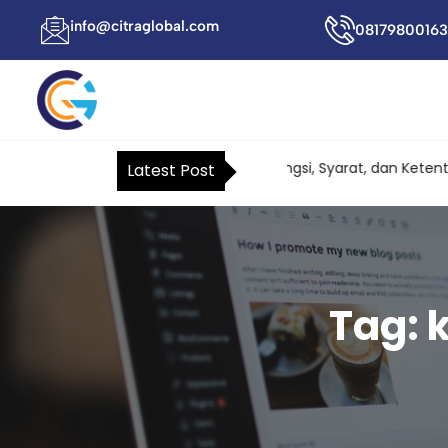
info@citraglobal.com
08179800163
Surat Kuasa Khusus Pajak: Fungsi, Syarat, dan Ketentuan
Latest Post
Tag: