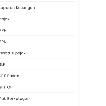
Laporan Keuangan
pajak
PPH
PPN
restitusi pajak
SLF
SPT Badan
SPT OP
Tak Berkategori