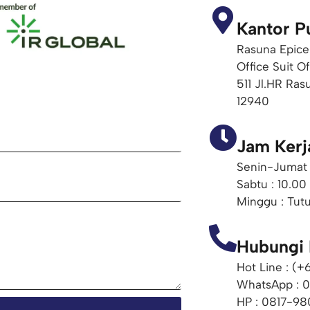
Kantor P
Rasuna Epice
Office Suit O
511 Jl.HR Ras
12940
Jam Kerj
Senin-Jumat 
Sabtu : 10.00
Minggu : Tut
Hubungi
Hot Line : (
WhatsApp : 
HP : 0817-98