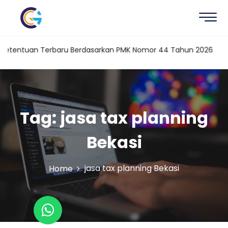
Ketentuan Terbaru Berdasarkan PMK Nomor 44 Tahun 2026
Ka
Tag:
jasa tax planning
Bekasi
jasa tax planning Bekasi
Home