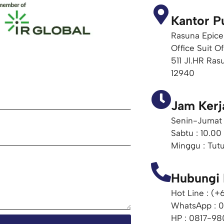
Kantor P
Rasuna Epice
Office Suit O
511 Jl.HR Ras
12940
Jam Kerj
Senin-Jumat 
Sabtu : 10.00
Minggu : Tut
Hubungi
Hot Line : (
WhatsApp : 
HP : 0817-98