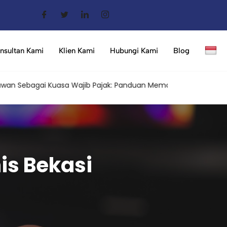
nsultan Kami
Klien Kami
Hubungi Kami
Blog
ebagai Kuasa Wajib Pajak: Panduan Memahami Aturan Terbaru da
is Bekasi