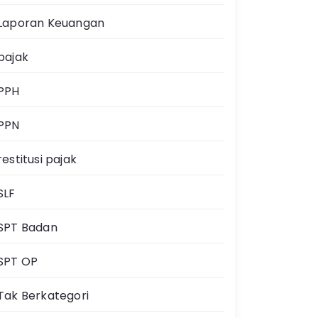
Laporan Keuangan
pajak
PPH
PPN
restitusi pajak
SLF
SPT Badan
SPT OP
Tak Berkategori