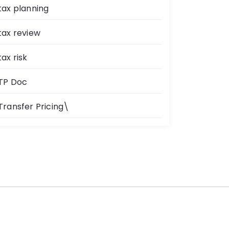
tax planning
tax review
tax risk
TP Doc
Transfer Pricing\