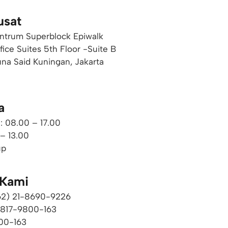
usat
ntrum Superblock Epiwalk
ffice Suites 5th Floor -Suite B
una Said Kuningan, Jakarta
a
: 08.00 – 17.00
 – 13.00
up
 Kami
+62) 21-8690-9226​
0817-9800-163
00-163