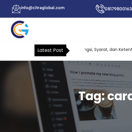
info@citraglobal.com
08179800163
Surat Kuasa Khusus Pajak: Fungsi, Syarat, dan Ketentua
Latest Post
Tag:
car