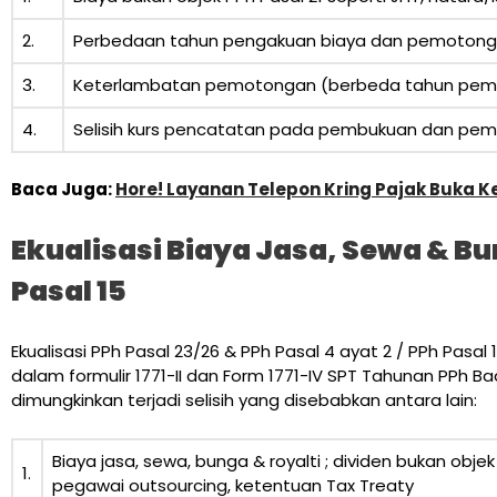
2.
Perbedaan tahun pengakuan biaya dan pemoton
3.
Keterlambatan pemotongan (berbeda tahun pe
4.
Selisih kurs pencatatan pada pembukuan dan pem
Baca Juga:
Hore! Layanan Telepon Kring Pajak Buka K
Ekualisasi Biaya Jasa, Sewa & Bun
Pasal 15
Ekualisasi PPh Pasal 23/26 & PPh Pasal 4 ayat 2 / PPh Pas
dalam formulir 1771-II dan Form 1771-IV SPT Tahunan PPh Ba
dimungkinkan terjadi selisih yang disebabkan antara lain:
Biaya jasa, sewa, bunga & royalti ; dividen bukan obj
1.
pegawai outsourcing, ketentuan Tax Treaty