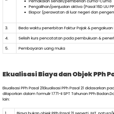
Pemakaian sendiri/pemberian cuma-Cuma
Pengalihan/penjualan aktiva (Pasal 16D UU P
Ekspor (perawatan di luar negeri dan penge
3.
Beda waktu penerbitan Faktur Pajak & pengakua
4.
Selisih kurs pencatatan pada pembukuan & penerb
5.
Pembayaran uang muka
Ekualisasi Biaya dan Objek PPh P
Ekualisasi PPh Pasal 21Ekualisasi PPh Pasal 21 didasarkan 
dilaporkan dalam formulir 1771-II SPT Tahunan PPh Badan.D
lain:
1.
Biaya bukan objek PPh Pasal 21 seperti JHT, natura