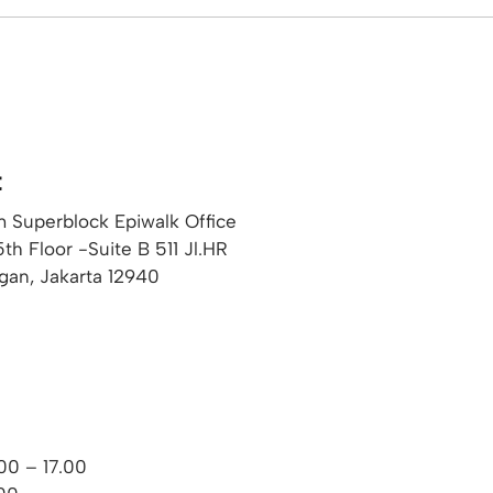
t
 Superblock Epiwalk Office
5th Floor -Suite B 511 Jl.HR
gan, Jakarta 12940
00 – 17.00