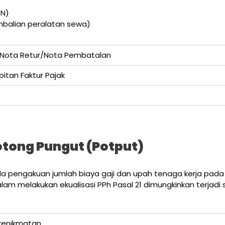
PN)
mbalian peralatan sewa)
n Nota Retur/Nota Pembatalan
itan Faktur Pajak
otong Pungut (Potput)
pada pengakuan jumlah biaya gaji dan upah tenaga kerja pada
alam melakukan ekualisasi PPh Pasal 21 dimungkinkan terjadi 
/kenikmatan