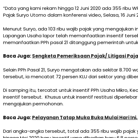
“Data yang kami rekam hingga 12 Juni 2020 ada 355 ribu W
Pajak Suryo Utomo dalam konferensi video, Selasa, 16 Juni 
Menurut Suryo, ada 103 ribu wajib pajak yang mengajukan i
Lapangan Usaha lapor telah memanfaatkan insentif terse
memanfaatkan PPh pasal 21 ditanggung pemerintah untuk k
Baca Juga:
Sengketa Pemeriksaan Pajak/ Litigasi Paj
Selain PPh Pasal 21, Suryo mengatakan ada sekitar 8.700 w
tersebut, ia mencatat 72 persen KLU dari sektor yang dib
Di samping itu, tercatat untuk insentif PPh Usaha Mikro,
insentif tersebut.
Khusus untuk insentif restitusi diperleb
mengajukan permohonan.
Baca Juga:
Pelayanan Tatap Muka Buka Mulai Hari Ini
Dari angka-angka tersebut, total ada 355 ribu wajib pajak
hingga Mei 2020 baru insentif yang diberikan baru 6,8 pers