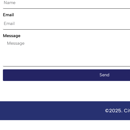
Email
Message
Send
©2025. Cit