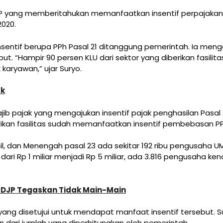
P yang memberitahukan memanfaatkan insentif perpajakan di
2020.
nsentif berupa PPh Pasal 21 ditanggung pemerintah. Ia menga
but.
“Hampir 90 persen KLU dari sektor yang diberikan fasilit
aryawan,” ujar Suryo.
ak
ajib pajak yang mengajukan insentif pajak penghasilan Pasal
erikan fasilitas sudah memanfaatkan insentif pembebasan PP
 Kecil, dan Menengah pasal 23 ada sekitar 192 ribu pengusa
ar dari Rp 1 miliar menjadi Rp 5 miliar, ada 3.816 pengusaha 
, DJP Tegaskan Tidak Main-Main
 yang disetujui untuk mendapat manfaat insentif tersebut. 
en dari jumlah yang diperhitungkan oleh pemerintah.