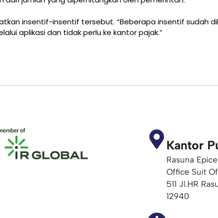
tkan insentif-insentif tersebut. “Beberapa insentif sudah d
i aplikasi dan tidak perlu ke kantor pajak.”
Kantor P
Rasuna Epice
Office Suit O
511 Jl.HR Ras
12940